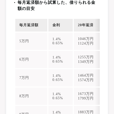
毎月返済額から試算した、借りられる金
額の目安
毎月返済額
金利
20年返済
2
1046万円
12
1.4%
5万円
0.65%
1124万円
13
1255万円
15
1.4%
6万円
0.65%
1349万円
16
1464万円
17
1.4%
7万円
0.65%
1574万円
19
1673万円
20
1.4%
8万円
0.65%
1799万円
22
1883万円
22
1.4%