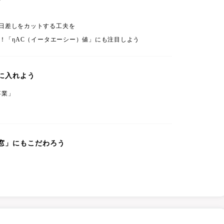
日差しをカットする工夫を
準！「ηAC（イータエーシー）値」にも注目しよう
に入れよう
事業」
窓」にもこだわろう