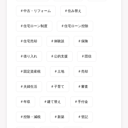
# 中古・リフォーム
# 住み替え
# 住宅ローン制度
# 住宅ローン控除
# 住宅売却
# 体験談
# 保険
# 借り入れ
# 公的支援
# 団信
# 固定資産税
# 土地
# 売却
# 夫婦生活
# 子育て
# 審査
# 年収
# 建て替え
# 手付金
# 控除・減税
# 新築
# 登記