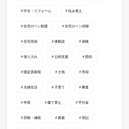
# 中古・リフォーム
# 住み替え
# 住宅ローン制度
# 住宅ローン控除
# 住宅売却
# 体験談
# 保険
# 借り入れ
# 公的支援
# 団信
# 固定資産税
# 土地
# 売却
# 夫婦生活
# 子育て
# 審査
# 年収
# 建て替え
# 手付金
# 控除・減税
# 新築
# 登記