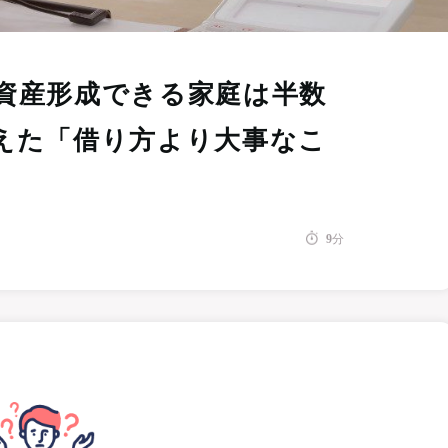
資産形成できる家庭は半数
えた「借り方より大事なこ
9
分