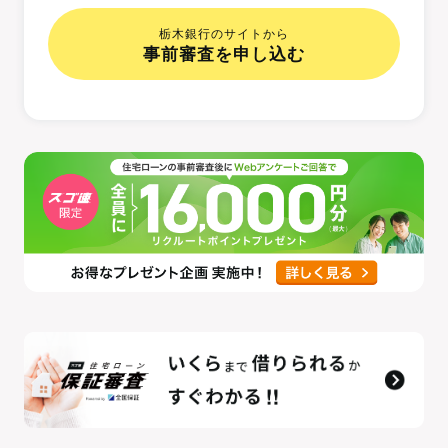
2,000
63,215
万円
円
栃木銀行のサイトから
事前審査を申し込む
3,000
94,822
万円
円
4,000
126,430
万円
円
5,000
158,037
万円
円
6,000
189,645
万円
円
7,000
221,252
万円
円
8,000
252,860
万円
円
※融資手数料、物件検査手数料、火災保険料などは含ま
れていません