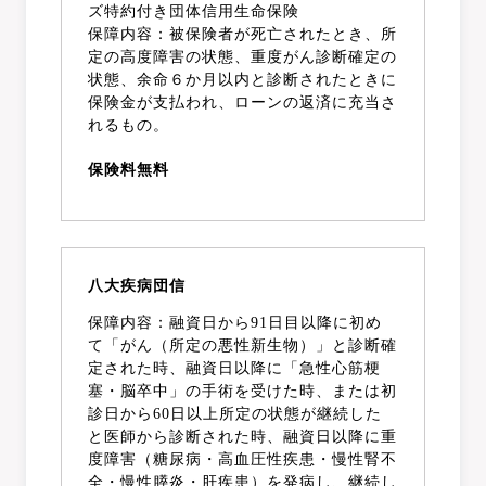
ズ特約付き団体信用生命保険
保障内容：被保険者が死亡されたとき、所
定の高度障害の状態、重度がん診断確定の
状態、余命６か月以内と診断されたときに
保険金が支払われ、ローンの返済に充当さ
れるもの。
保険料無料
八大疾病団信
保障内容：融資日から91日目以降に初め
て「がん（所定の悪性新生物）」と診断確
定された時、融資日以降に「急性心筋梗
塞・脳卒中」の手術を受けた時、または初
診日から60日以上所定の状態が継続した
と医師から診断された時、融資日以降に重
度障害（糖尿病・高血圧性疾患・慢性腎不
全・慢性膵炎・肝疾患）を発病し、継続し