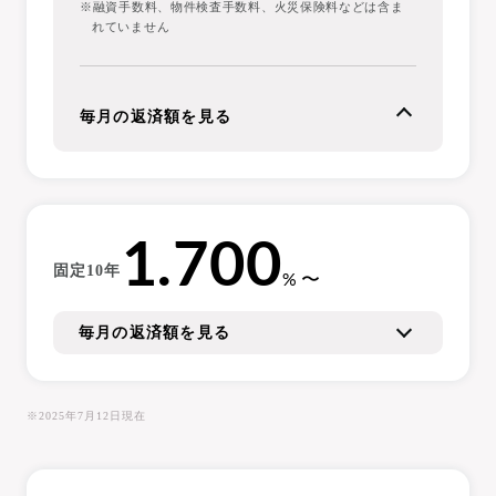
※融資手数料、物件検査手数料、火災保険料などは含ま
れていません
毎月の返済額を見る
1.700
固定10年
%
毎月の返済額を見る
（例）
借入期間35年
・元利均等返済
・ボー
ナス返済なしの場合
※2025年7月12日現在
借入額
毎月の返済額