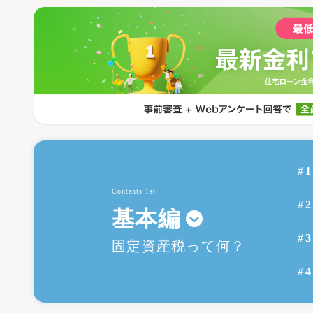
Contents 1st
基本編
固定資産税って何？