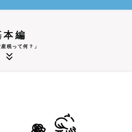
基本編
資産税って何？」
？