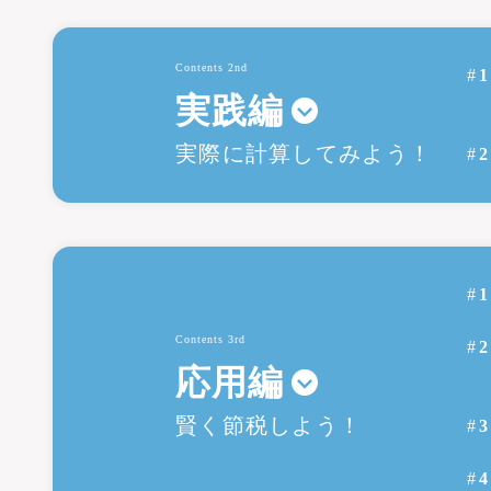
Contents 2nd
実践編
実際に計算して
みよう！
Contents 3rd
応用編
賢く節税しよう！