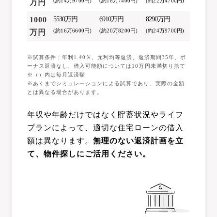
(約14万9700円)
(約18万7400円)
(約22万4700円)
万円
1000
5530万円
6910万円
8290万円
(約16万6600円)
(約20万8200円)
(約24万9700円)
万円
※試算条件：年利1.40％、元利均等返済、返済期間35年、ボ
ーナス返済なし、借入可能額については10万円未満切り捨て
※（）内は毎月返済額
※あくまでシミュレーションによる試算であり、実際の金額
とは異なる場合があります。
年収や年齢だけではなく貯蓄状況やライフ
プランによって、適切な住宅ローンの借入
額は異なります。
無理のない返済計画を立
て、物件探しにご活用ください。