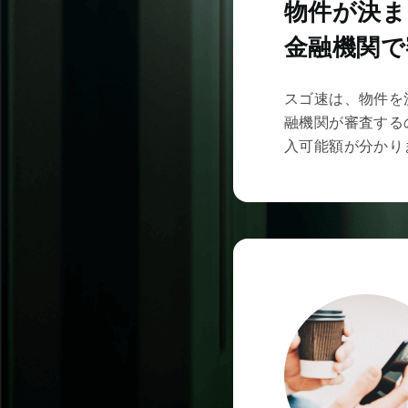
物件が決ま
金融機関で
スゴ速は、物件を
融機関が審査する
入可能額が分かり