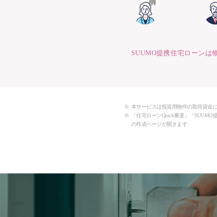
SUUMO提携住宅ローン
本サービスは投資用物件の取得資金
「住宅ローンQuick審査」「SUU
の作成ページが開きます