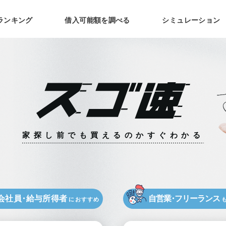
ランキング
借入可能額を調べる
シミュレーション
家探し前でも
買えるのかすぐわかる
会社員
・
給与所得者
自営業
・
フリーランス
におすすめ