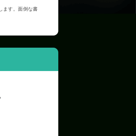
します。面倒な書
。