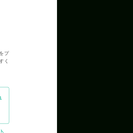
をプ
すく