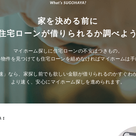
家を決める前に
住宅ローンが
借りられるか調べよ
マイホーム探しに
住宅ローンの不安はつきもの。
い物件を見つけても
住宅ローンを組めなければ
マイホームは手
速」なら、家探し前でも
欲しい金額が借りられるのかすぐわ
より速く、安心に
マイホーム探しを進められます。