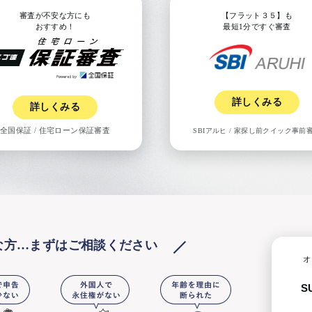
審査が不安な方にも
【フラット３５】も
おすすめ！
最短1分ですぐ審査
詳しくみる
詳しくみる
全国保証
/
住宅ローン保証審査
SBIアルヒ
/
家探し前クイック事前
な方…
まずはご相談ください
オ
S