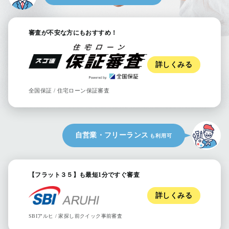
審査が不安な方にも
おすすめ！
詳しくみる
全国保証
/
住宅ローン保証審査
自営業
・
フリーランス
も利用可
【フラット３５】も
最短1分ですぐ審査
詳しくみる
SBIアルヒ
/
家探し前クイック事前審査