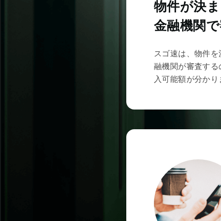
物件が決ま
金融機関で
スゴ速は、物件を
融機関が審査する
入可能額が分かり