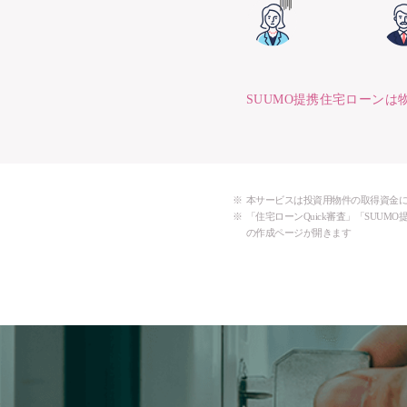
SUUMO提携住宅ローン
本サービスは投資用物件の取得資金
「住宅ローンQuick審査」「SUU
の作成ページが開きます