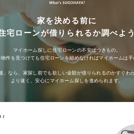
家を決める前に
住宅ローンが
借りられるか調べよ
マイホーム探しに
住宅ローンの不安はつきもの。
い物件を見つけても
住宅ローンを組めなければ
マイホームは手
速」なら、家探し前でも
欲しい金額が借りられるのかすぐわ
より速く、安心に
マイホーム探しを進められます。