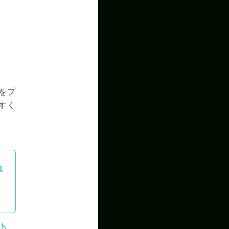
をプ
すく