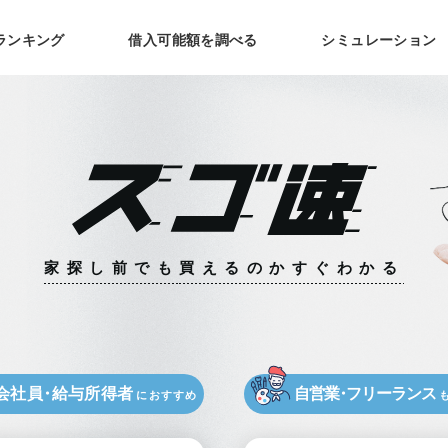
ランキング
借入可能額を調べる
シミュレーション
家探し前でも
買えるのかすぐわかる
会社員
・
給与所得者
自営業
・
フリーランス
におすすめ