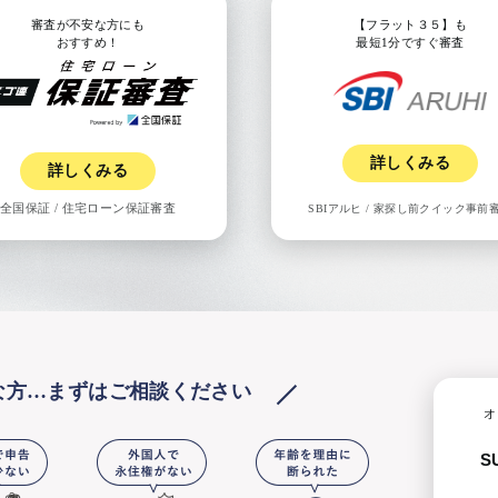
審査が不安な方にも
【フラット３５】も
おすすめ！
最短1分ですぐ審査
詳しくみる
詳しくみる
全国保証
/
住宅ローン保証審査
SBIアルヒ
/
家探し前クイック事前
な方…
まずはご相談ください
オ
S