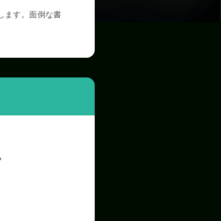
します。面倒な書
。